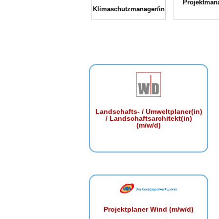
Projektmana
Klimaschutzmanager/in
Landschafts- / Umweltplaner(in)
/ Landschaftsarchitekt(in)
(m/w/d)
Projektplaner Wind (m/w/d)