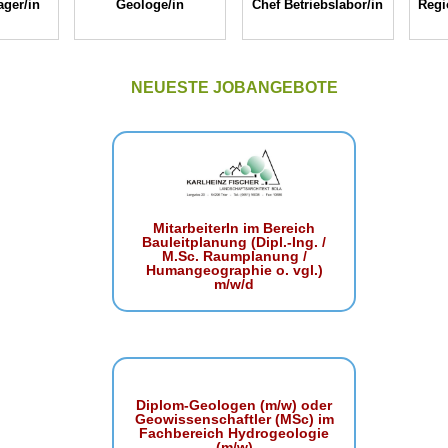
ger/in
Geologe/in
Chef Betriebslabor/in
Regi
NEUESTE JOBANGEBOTE
MitarbeiterIn im Bereich
Bauleitplanung (Dipl.-Ing. /
M.Sc. Raumplanung /
Humangeographie o. vgl.)
m/w/d
Diplom-Geologen (m/w) oder
Geowissenschaftler (MSc) im
Fachbereich Hydrogeologie
(m/w)