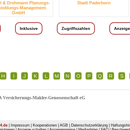
s-
Stadt Paderborn
RegionNord - B
Regionalentw
Inklusive
Zugriffszahlen
Anzeige
H
I
J
K
L
M
N
O
P
Q
R
S
Versicherungs-Makler-Genossenschaft eG
4.de
|
Impressum
|
Kooperationen
|
AGB
|
Datenschutzerklärung
|
Haftungshi
istrieren
|
Anzeige schalten
|
Anzeigenpreise
|
Mediadaten
|
FAQ
|
Beschwer