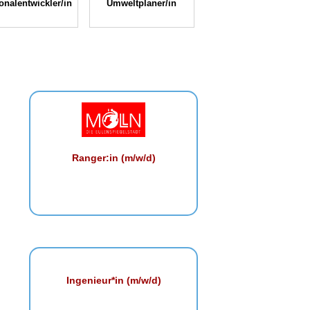
onalentwickler/in
Umweltplaner/in
Ranger:in (m/w/d)
Ingenieur*in (m/w/d)