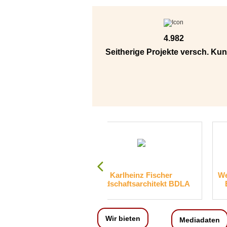
4.982
Seitherige Projekte versch. Ku
Karlheinz Fischer
Wenzel & Drehmann Plan
Landschaftsarchitekt BDLA
Entwicklungs-Managem
GmbH
Wir bieten
Mediadaten