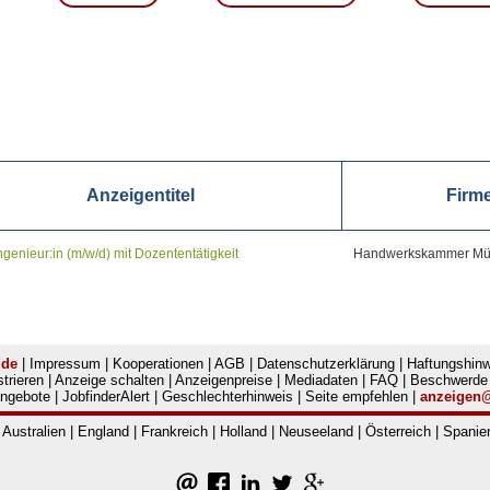
Anzeigentitel
Firm
ngenieur:in (m/w/d) mit Dozententätigkeit
Handwerkskammer Mü
.de
|
Impressum
|
Kooperationen
|
AGB
|
Datenschutzerklärung
|
Haftungshinw
trieren
|
Anzeige schalten
|
Anzeigenpreise
|
Mediadaten
|
FAQ
|
Beschwerde
angebote
|
JobfinderAlert
|
Geschlechterhinweis
|
Seite empfehlen
|
anzeigen
:
Australien
|
England
|
Frankreich
|
Holland
|
Neuseeland
|
Österreich
|
Spanie