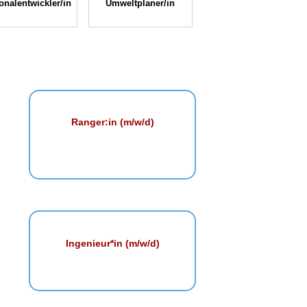
onalentwickler/in
Umweltplaner/in
Ranger:in (m/w/d)
Ingenieur*in (m/w/d)