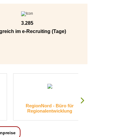
3.285
greich im e-Recruiting (Tage)
 - Büro für
IPROconsult GmbH
Ind
ntwicklung
npreise