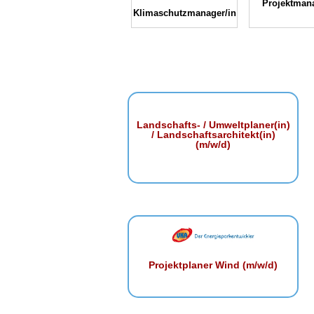
Projektmana
Klimaschutzmanager/in
Landschafts- / Umweltplaner(in)
/ Landschaftsarchitekt(in)
(m/w/d)
Projektplaner Wind (m/w/d)