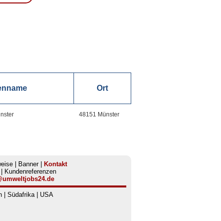
enname
Ort
nster
48151 Münster
eise
|
Banner
|
Kontakt
|
Kundenreferenzen
@umweltjobs24.de
n
|
Südafrika
|
USA