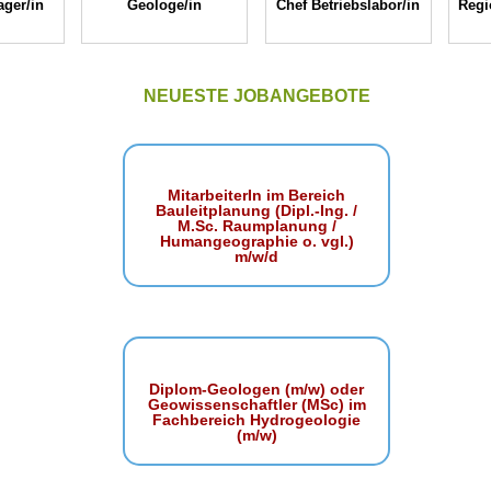
ger/in
Geologe/in
Chef Betriebslabor/in
Regi
NEUESTE JOBANGEBOTE
MitarbeiterIn im Bereich
Bauleitplanung (Dipl.-Ing. /
M.Sc. Raumplanung /
Humangeographie o. vgl.)
m/w/d
Diplom-Geologen (m/w) oder
Geowissenschaftler (MSc) im
Fachbereich Hydrogeologie
(m/w)